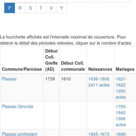
(current)
P
R
S
T
V
Y
La fourchette affichée est l'intervalle maximal de couverture. Pour
obtenir le détail des périodes relevées, cliquer sur le nombre d'actes
Début
Coll.
Greffe
Début Coll.
Commune/Paroisse
(AD)
communale
Naissances
Mariages
Plassac
1739
1610
1636-1806
1621-
2411 actes
1922
1250
actes
Plassac Gironde
1793-
1942
1306
actes
Plassac protestant
1605-1673
1668-