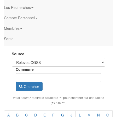
Les Recherches
Compte Personnel
Membres
Sortie
Source
Commune
Chercher
Vous pouvez mettre le caractère "*" pour chercher sur une racine
(ex.: saint*)
A
B
C
D
E
F
G
J
L
M
N
O