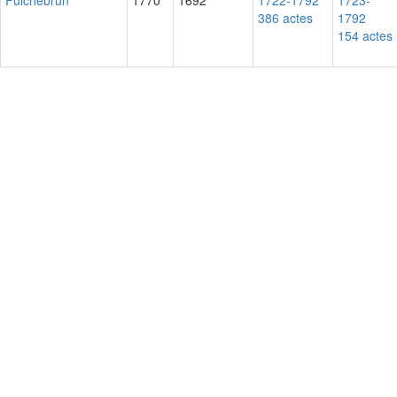
Puichebrun
1770
1692
1722-1792
1723-
386 actes
1792
154 actes