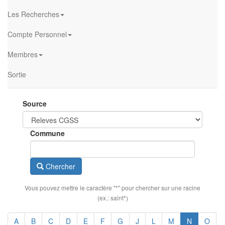
Les Recherches
Compte Personnel
Membres
Sortie
Source
Commune
Chercher
Vous pouvez mettre le caractère "*" pour chercher sur une racine
(ex.: saint*)
(current)
A
B
C
D
E
F
G
J
L
M
N
O