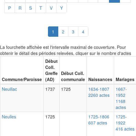
P
R
S
T
V
Y
(current)
1
2
3
4
La fourchette affichée est l'intervalle maximal de couverture. Pour
obtenir le détail des périodes relevées, cliquer sur le nombre d'actes
Début
Coll.
Greffe
Début Coll.
Commune/Paroisse
(AD)
communale
Naissances
Mariages
Neuillac
1737
1725
1634-1807
1667-
2260 actes
1952
1168
actes
Neulles
1725
1725-1806
1725-
607 actes
1922
416 actes